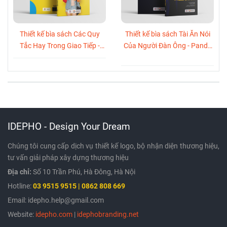
Thiết kế bìa sách Các Quy
Thiết kế bìa sách Tài Ăn Nói
Tắc Hay Trong Giao Tiếp -
Của Người Đàn Ông - Panda
Panda Books
Books
IDEPHO - Design Your Dream
Chúng tôi cung cấp dịch vụ thiết kế logo, bộ nhận diện thương hiệu,
tư vấn giải pháp xây dựng thương hiệu
Địa chỉ:
Số 10 Trần Phú, Hà Đông, Hà Nội
Hotline:
03
9515 9515 | 0862 808 669
Email: idepho.help@gmail.com
Website:
idepho.com
|
idephobranding.net