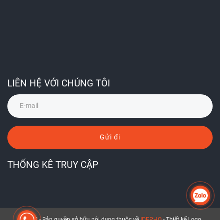
LIÊN HỆ VỚI CHÚNG TÔI
Gửi đi
THỐNG KÊ TRUY CẬP
© 2018 - Bản quyền sở hữu nội dung thuộc về
IDEPHO
- Thiết kế Logo,