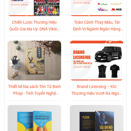
Chiến Lược Thương Hiệu
Toàn Cảnh Thay Máu, Tái
Quốc Gia Na Uy: DNA Viking
Định Vị Ngành Ngân Hàng
Trở Thành Sức Mạnh Truyền
Việt Nam (2021-2026)
Thông Toàn Cầu Tại World
Cup 2026
Thiết kế bìa sách Tôn Tử Binh
Brand Licensing – Khi
Pháp - Tinh Tuyển Nghệ
Thương Hiệu Vượt Ra Ngoài
Thuật Thương Trường
Ngành Cốt Lõi