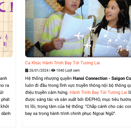
Ca Khúc Hành Trình Bay Tới Tương Lai
26/01/2024
|
1040 Lượt xem
 anh
Hệ thống nhượng quyền
Hanoi Connection - Saigon C
ho ra
luôn đi đầu trong lĩnh vực truyền thông nội bộ thông q
ửi
điệu truyền cảm hứng.
Hành Trình Bay Tới Tương Lai
l
 phát
được sáng tác và sản xuất bởi IDEPHO, mục tiêu hướn
 khởi
trị lõi, trọng tâm của hệ thống: "Chắp cánh cho các co
 dành
bay xa trong hành trình chinh phục Ngoại Ngữ".