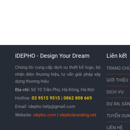
IDEPHO - Design Your Dream
Liên kết
Chúng tôi cung cấp dịch vụ thiết kế logo, bộ
TRANG CH
nhận diện thương hiệu, tư vấn giải pháp xây
GIỚI THIỆU
dựng thương hiệu
Địa chỉ:
Số 10 Trần Phú, Hà Đông, Hà Nội
DỊCH VỤ
Hotline:
03
9515 9515 | 0862 808 669
DỰ ÁN, SẢ
Email: idepho.help@gmail.com
Website:
idepho.com
|
idephobranding.net
TUYỂN DỤ
LIÊN HỆ