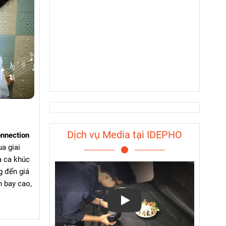
Dịch vụ Media tại IDEPHO
onnection
ua giai
à ca khúc
g đến giá
n bay cao,
Play