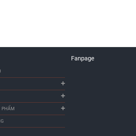
Fanpage
Ủ
N PHẨM
NG