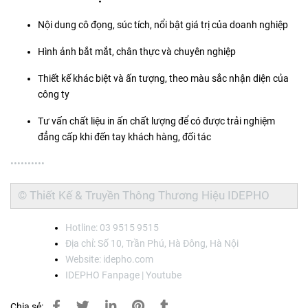
Nội dung cô đọng, súc tích, nổi bật giá trị của doanh nghiệp
Hình ảnh bắt mắt, chân thực và chuyên nghiệp
Thiết kế khác biệt và ấn tượng, theo màu sắc nhận diện của
công ty
Tư vấn chất liệu in ấn chất lượng để có được trải nghiệm
đẳng cấp khi đến tay khách hàng, đối tác
•••••
•••••
© Thiết Kế & Truyền Thông Thương Hiệu
IDEPHO
Hotline: 03 9515 9515
Địa chỉ: Số 10, Trần Phú, Hà Đông, Hà Nội
Website:
idepho.com
IDEPHO
Fanpage
|
Youtube
Chia sẻ: