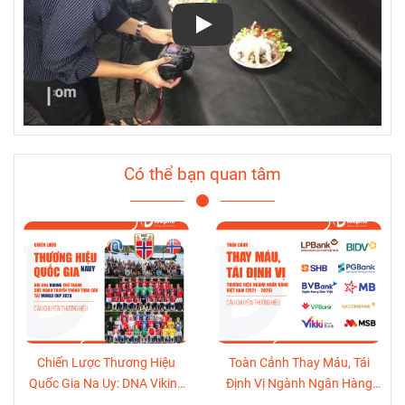
Play
Có thể bạn quan tâm
Chiến Lược Thương Hiệu
Toàn Cảnh Thay Máu, Tái
Quốc Gia Na Uy: DNA Viking
Định Vị Ngành Ngân Hàng
Trở Thành Sức Mạnh Truyền
Việt Nam (2021-2026)