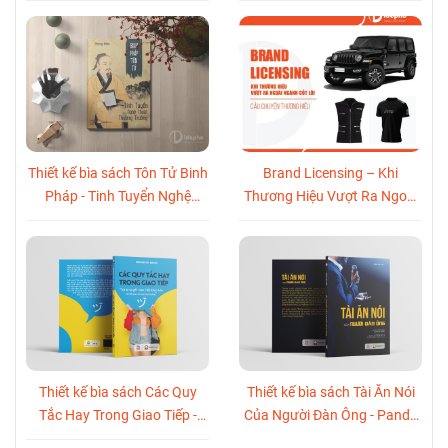
Thông Toàn Cầu Tại World
Cup 2026
Thiết kế bìa sách Tôn Tử Binh
Brand Licensing – Khi
Pháp - Tinh Tuyển Nghệ
Thương Hiệu Vượt Ra Ngoài
Thuật Thương Trường
Ngành Cốt Lõi
Thiết kế bìa sách Các Quy
Thiết kế bìa sách Tài Ăn Nói
Tắc Hay Trong Giao Tiếp -
Của Người Đàn Ông - Panda
Panda Books
Books