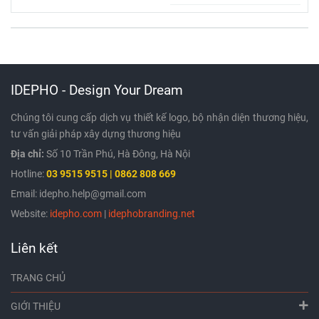
IDEPHO - Design Your Dream
Chúng tôi cung cấp dịch vụ thiết kế logo, bộ nhận diện thương hiệu,
tư vấn giải pháp xây dựng thương hiệu
Địa chỉ:
Số 10 Trần Phú, Hà Đông, Hà Nội
Hotline:
03
9515 9515 | 0862 808 669
Email: idepho.help@gmail.com
Website:
idepho.com
|
idephobranding.net
Liên kết
TRANG CHỦ
GIỚI THIỆU