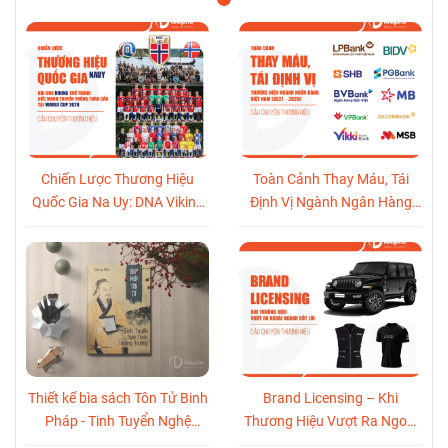
Chiến Lược Thương Hiệu
Toàn Cảnh Thay Máu, Tái
Quốc Gia Na Uy: DNA Viking
Định Vị Ngành Ngân Hàng
Trở Thành Sức Mạnh Truyền
Việt Nam (2021-2026)
Thông Toàn Cầu Tại World
Cup 2026
Thiết kế bìa sách Tôn Tử Binh
Brand Licensing – Khi
Pháp - Tinh Tuyển Nghệ
Thương Hiệu Vượt Ra Ngoài
Thuật Thương Trường
Ngành Cốt Lõi