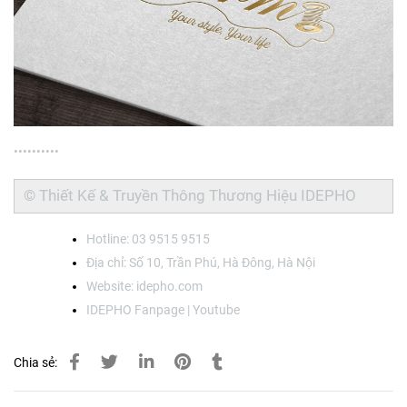
•••••
•••••
© Thiết Kế & Truyền Thông Thương Hiệu
IDEPHO
Hotline: 03 9515 9515
Địa chỉ: Số 10, Trần Phú, Hà Đông, Hà Nội
Website:
idepho.com
IDEPHO
Fanpage
|
Youtube
Chia sẻ: