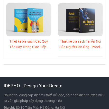
Thiết kế bìa sách Các Quy
Thiết kế bìa sách Tài Ăn Nói
Tắc Hay Trong Giao Tiếp -
Của Người Đàn Ông - Panda
Panda Books
Books
IDEPHO - Design Your Dream
Chúng tôi cung cấp dịch vụ thiết kế logo, bộ nhận diện thương hiệu,
tư vấn giải pháp xây dựng thương hiệu
Địa chỉ:
Số 10 Trần Phú, Hà Đông, Hà Nội